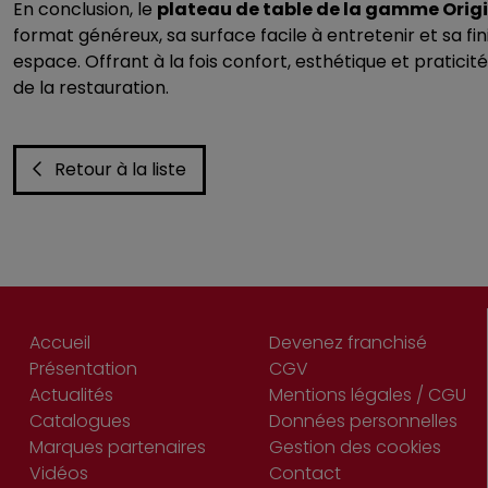
En conclusion, le
plateau de table de la gamme Orig
format généreux, sa surface facile à entretenir et sa fi
espace. Offrant à la fois confort, esthétique et praticité
de la restauration.
Retour à la liste
Accueil
Devenez franchisé
Présentation
CGV
Actualités
Mentions légales / CGU
Catalogues
Données personnelles
Marques partenaires
Gestion des cookies
Vidéos
Contact