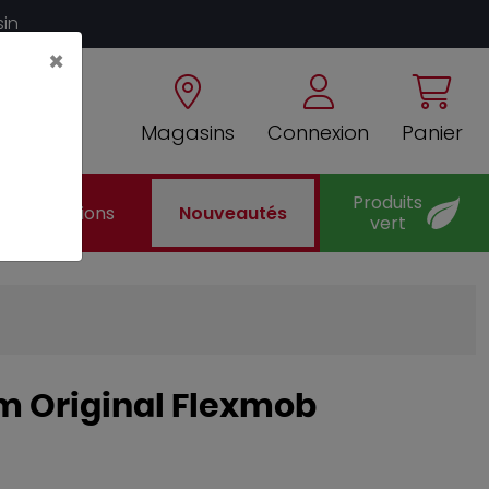
sin
×
Magasins
Connexion
Panier
Produits
Promotions
Nouveautés
vert
 cm Original Flexmob