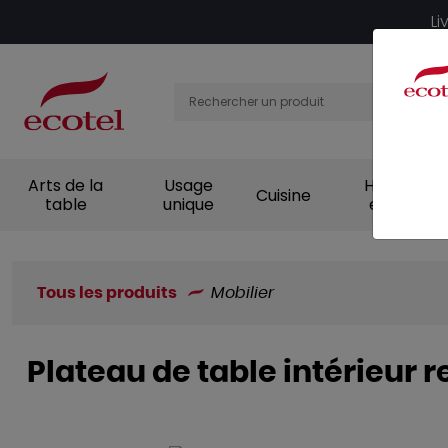
Panneau de gestion des cookies
Li
Arts de la
Usage
Hygiène et
Cuisine
table
unique
entretien
Tous les produits
Mobilier
Plateau de table intérieur 