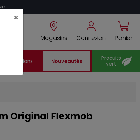
sin
×
Magasins
Connexion
Panier
Produits
Promotions
Nouveautés
vert
 cm Original Flexmob