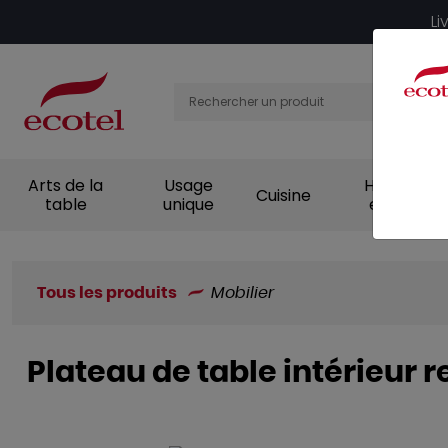
Panneau de gestion des cookies
Li
Arts de la
Usage
Hygiène et
Cuisine
table
unique
entretien
Tous les produits
Mobilier
Plateau de table intérieur 