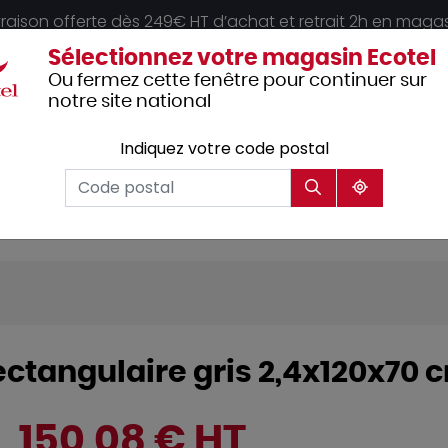
vraison offerte dès 249€ HT d’achat et retrait 2h en maga
Sélectionnez votre magasin Ecotel
Ou fermez cette fenêtre pour continuer sur
notre site national
Indiquez votre code postal
Vêtements
Hôtellerie
Mobilier
professionnels
rectangulaire gris 2,4x120x70
150,08 € HT