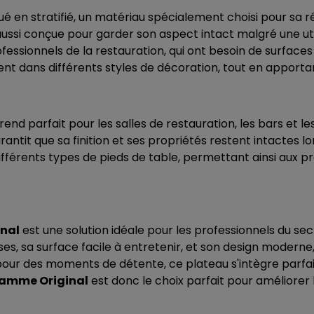
ué en stratifié, un matériau spécialement choisi pour sa 
aussi conçue pour garder son aspect intact malgré une utili
essionnels de la restauration, qui ont besoin de surfaces
ment dans différents styles de décoration, tout en apport
 rend parfait pour les salles de restauration, les bars et
garantit que sa finition et ses propriétés restent intactes l
fférents types de pieds de table, permettant ainsi aux p
inal
est une solution idéale pour les professionnels du se
es, sa surface facile à entretenir, et son design moderne,
 pour des moments de détente, ce plateau s'intègre parf
 gamme Original
est donc le choix parfait pour améliore