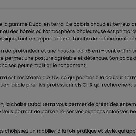
e la gamme Dubai en terra. Ce coloris chaud et terreux cr
air ou des hôtels où l’atmosphère chaleureuse est primord
assique, tout en apportant une touche de raffinement et 
cm de profondeur et une hauteur de 78 cm – sont optimis
se permet une posture agréable et détendue. Son poids de 
 chaises pour simplifier le rangement.
a est résistante aux UV, ce qui permet à la couleur terr
lution idéale pour les professionnels CHR qui recherchent u
n, la chaise Dubai terra vous permet de créer des ensem
té vous permet de personnaliser vos espaces selon vos b
s choisissez un mobilier à la fois pratique et stylé, qui