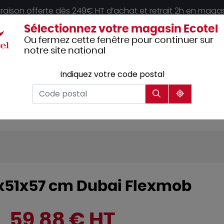
vraison offerte dès 249€ HT d’achat et retrait 2h en maga
Sélectionnez votre magasin Ecotel
Ou fermez cette fenêtre pour continuer sur
notre site national
Indiquez votre code postal
Vêtements
Hôtellerie
Mobilier
professionnels
8x51x57 cm Dubai Flexmob
59,88 € HT