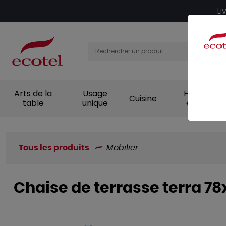
Panneau de gestion des cookies
Li
Arts de la
Usage
Hygiène et
Cuisine
table
unique
entretien
Tous les produits
Mobilier
Chaise de terrasse terra 7