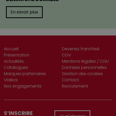
En savoir plus
Accueil
Devenez franchisé
Présentation
CGV
Actualités
Mentions légales / CGU
Catalogues
Données personnelles
Marques partenaires
Gestion des cookies
Vidéos
Contact
Nos engagements
Recrutement
S’INSCRIRE