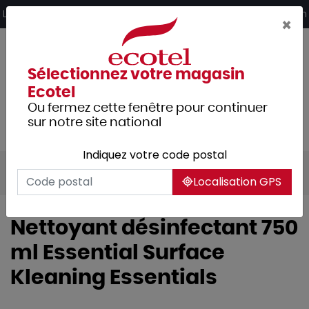
Panneau de gestion des cookies
Livraison offerte dès 249€ HT d’achat et retrait 2h en magasin
×
Sélectionnez votre magasin
Ecotel
Ou fermez cette fenêtre pour continuer
sur notre site national
Indiquez votre code postal
Tous les produits
Hygiène et entretien
Localisation GPS
Nettoyant désinfectant 750
ml Essential Surface
Kleaning Essentials