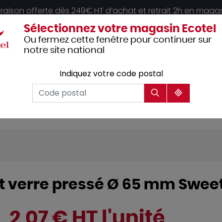
vraison offerte dès 249€ HT d’achat et retrait 2h en maga
Sélectionnez votre magasin Ecotel
Ou fermez cette fenêtre pour continuer sur
notre site national
Indiquez votre code postal
Vêtements
Hôtellerie
Mobilier
professionnels
t verre pressé Ø 65 mm Sweet
2,07 € HT l'unité