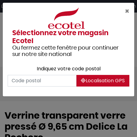
Panneau de gestion des cookies
Livraison offerte dès 249€ HT d’achat et retrait 2h en magasin
×
Sélectionnez votre magasin
Ecotel
Ou fermez cette fenêtre pour continuer
sur notre site national
Indiquez votre code postal
Tous les produits
Arts de la table
Localisation GPS
Vaisselle
Mignardises
Mignardises verre
Verrine transparent verre
pressé Ø 9,65 cm Delice La