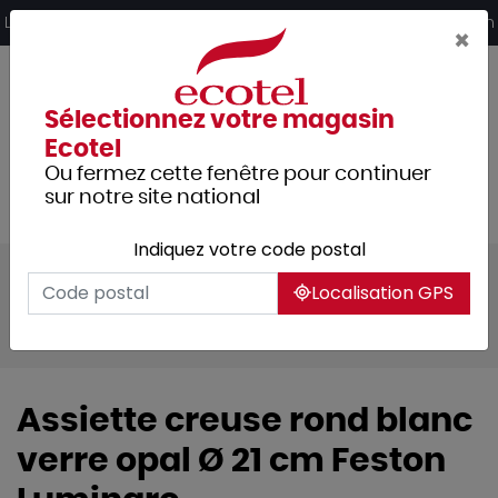
Panneau de gestion des cookies
Livraison offerte dès 249€ HT d’achat et retrait 2h en magasin
×
Sélectionnez votre magasin
Ecotel
Ou fermez cette fenêtre pour continuer
sur notre site national
Indiquez votre code postal
Tous les produits
Arts de la table
Localisation GPS
Vaisselle
Assiettes & services
Feston
Assiette creuse rond blanc
verre opal Ø 21 cm Feston