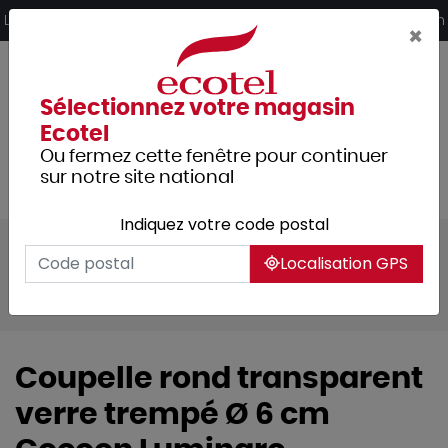
Panneau de gestion des cookies
Livraison offerte dès 249€ HT d’achat et retrait 2h en magasin
×
Sélectionnez votre magasin
Ecotel
Ou fermez cette fenêtre pour continuer
sur notre site national
Indiquez votre code postal
Tous les produits
Arts de la table
Localisation GPS
Vaisselle
Vaisselle culinaire
Ramequins & coupelles
Coupelle rond transparent
verre trempé Ø 6 cm