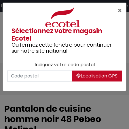
Panneau de gestion des cookies
Livraison offerte dès 249€ HT d’achat et retrait 2h en magasin
×
Sélectionnez votre magasin
Ecotel
Ou fermez cette fenêtre pour continuer
sur notre site national
Indiquez votre code postal
Tous les produits
Localisation GPS
Vêtements professionnels
Vêtements homme
Pantalon de cuisine
homme noir 48 Pebeo