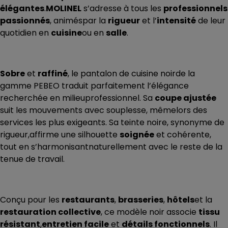
élégantes
.
MOLINEL
s’adresse à tous les
professionnels
passionnés
, animéspar la
rigueur
et l’
intensité
de leur
quotidien en
cuisine
ou en
salle
.
Sobre
et
raffiné
, le pantalon de cuisine noirde la
gamme PEBEO traduit parfaitement l’élégance
recherchée en milieuprofessionnel. Sa
coupe ajustée
suit les mouvements avec souplesse, mêmelors des
services les plus exigeants. Sa teinte noire, synonyme de
rigueur,affirme une silhouette
soignée
et cohérente,
tout en s’harmonisantnaturellement avec le reste de la
tenue de travail.
Conçu pour les
restaurants
,
brasseries
,
hôtels
et la
restauration collective
, ce modèle noir associe
tissu
résistant
,
entretien facile
et
détails fonctionnels
. Il