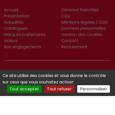
Accueil
Devenez franchisé
Présentation
CGV
Actualités
Mentions légales / CGU
Catalogues
Données personnelles
Marques partenaires
Gestion des cookies
Vidéos
Contact
Nos engagements
Recrutement
S’INSCRIRE
Ce site utilise des cookies et vous donne le contrôle
Je m'abonne
À LA NEWSLETTER
sur ceux que vous souhaitez activer
Tout accepter
Tout refuser
Personnaliser
Réalisé avec :