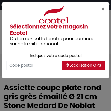
Panneau de gestion des cookies
Livraison offerte dès 249€ HT d’achat et retrait 2h en magasin
×
Sélectionnez votre magasin
Ecotel
Ou fermez cette fenêtre pour continuer
sur notre site national
Indiquez votre code postal
Tous les produits
Arts de la table
Localisation GPS
Vaisselle
Assiette coupe plate rond
gris grès émaillé Ø 21 cm
Stone Medard De Noblat