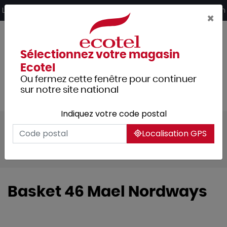
Panneau de gestion des cookies
Livraison offerte dès 249€ HT d’achat et retrait 2h en magasin
×
Sélectionnez votre magasin
Ecotel
Ou fermez cette fenêtre pour continuer
sur notre site national
Indiquez votre code postal
Tous les produits
Localisation GPS
Vêtements professionnels
Chaussures
Basket 46 Mael Nordways