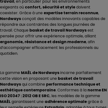
travail
, en particulier pour les environnements
exigeants où
confort, sécurité et style
doivent
coexister. Grâce à une
expertise terrain reconnue
,
Nordways
conçoit des modèles innovants capables de
répondre aux contraintes des longues journées de
travail. Chaque
basket de travail Nordways
est
pensée pour offrir une expérience optimale, alliant
ergonomie, résistance et design moderne
, afin
d’accompagner efficacement les professionnels au
quotidien.
La gamme
MAËL de Nordways
incarne parfaitement
cette vision en proposant une
basket de travail
Nordways
qui combine
performance technique et
esthétique contemporaine
. Conformes à la
norme EN
ISO 20347 : 2012 OB E SRC
, les modèles de la gamme
MAËL
garantissent une
adhérence optimale
grâce à
leur semelle extérieure
ExtraGrip
, adaptée à tous types