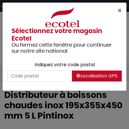
Panneau de gestion des cookies
Livraison offerte dès 249€ HT d’achat et retrait 2h en magasin
×
Sélectionnez votre magasin
Ecotel
Ou fermez cette fenêtre pour continuer
sur notre site national
Indiquez votre code postal
Tous les produits
Hôtellerie
Buffet
Localisation GPS
Distributeur à boissons
chaudes inox 195x355x450
mm 5 L Pintinox