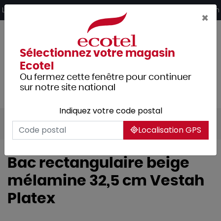
Panneau de gestion des cookies
Livraison offerte dès 249€ HT d’achat et retrait 2h en magasin
×
Sélectionnez votre magasin
Ecotel
Ou fermez cette fenêtre pour continuer
sur notre site national
Indiquez votre code postal
Tous les produits
Hôtellerie
Buffet
Localisation GPS
Bac rectangulaire beige
mélamine 32,5 cm Vestah
Platex