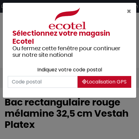
Panneau de gestion des cookies
Livraison offerte dès 249€ HT d’achat et retrait 2h en magasin
×
Sélectionnez votre magasin
Ecotel
Ou fermez cette fenêtre pour continuer
sur notre site national
Indiquez votre code postal
Tous les produits
Hôtellerie
Buffet
Localisation GPS
Bac rectangulaire rouge
mélamine 32,5 cm Vestah
Platex