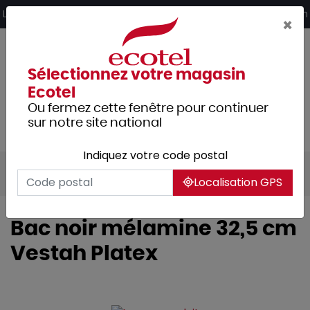
Panneau de gestion des cookies
Livraison offerte dès 249€ HT d’achat et retrait 2h en magasin
×
Sélectionnez votre magasin
Ecotel
Ou fermez cette fenêtre pour continuer
sur notre site national
Indiquez votre code postal
Tous les produits
Hôtellerie
Buffet
Localisation GPS
Bac noir mélamine 32,5 cm
Vestah Platex