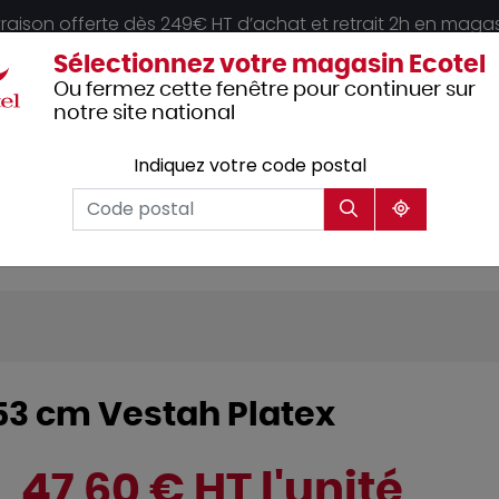
vraison offerte dès 249€ HT d’achat et retrait 2h en maga
Sélectionnez votre magasin Ecotel
Ou fermez cette fenêtre pour continuer sur
notre site national
Indiquez votre code postal
Vêtements
Hôtellerie
Mobilier
professionnels
53 cm Vestah Platex
47,60 € HT l'unité