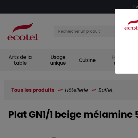
Panneau de gestion des cookies
Li
Arts de la
Usage
Hygiène et
Cuisine
table
unique
entretien
Tous les produits
Hôtellerie
Buffet
Plat GN1/1 beige mélamine 