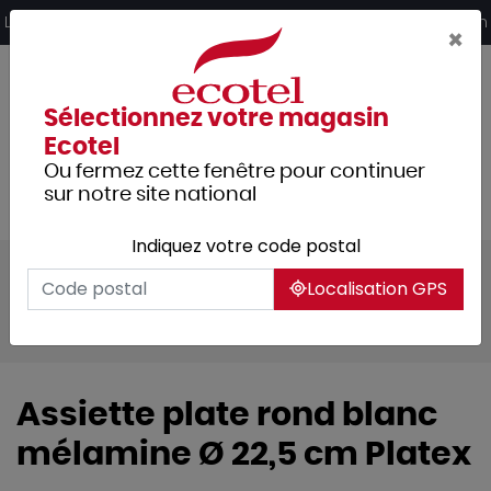
Panneau de gestion des cookies
Livraison offerte dès 249€ HT d’achat et retrait 2h en magasin
×
Sélectionnez votre magasin
Ecotel
Ou fermez cette fenêtre pour continuer
sur notre site national
Indiquez votre code postal
Tous les produits
Arts de la table
Localisation GPS
Vaisselle
Vaisselle collectivités
Assiettes, plats & coupelles
Assiette plate rond blanc
mélamine Ø 22,5 cm Platex