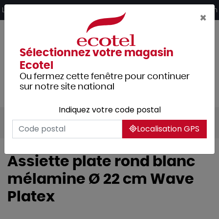
Panneau de gestion des cookies
Livraison offerte dès 249€ HT d’achat et retrait 2h en magasin
×
Sélectionnez votre magasin
Ecotel
Ou fermez cette fenêtre pour continuer
sur notre site national
Indiquez votre code postal
Tous les produits
Hôtellerie
Buffet
Localisation GPS
Assiette plate rond blanc
mélamine Ø 22 cm Wave
Platex