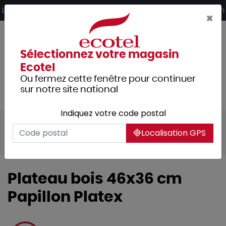
Panneau de gestion des cookies
Livraison offerte dès 249€ HT d’achat et retrait 2h en magasin
×
Sélectionnez votre magasin
Ecotel
Ou fermez cette fenêtre pour continuer
sur notre site national
Indiquez votre code postal
Tous les produits
Arts de la table
Localisation GPS
Plateaux
Plateaux self-service
Plateau bois 46x36 cm
Papillon Platex