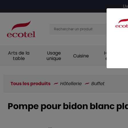
Panneau de gestion des cookies
Li
Arts de la
Usage
Hygiène et
Cuisine
table
unique
entretien
Tous les produits
Hôtellerie
Buffet
Pompe pour bidon blanc pla