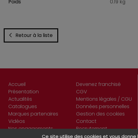
Poids
0.19 kg
Retour à la liste
Accueil
Devenez franchisé
Présentation
CGV
Actualités
Mentions légales / CGU
Catalogues
Données personnelles
Marques partenaires
Gestion des cookies
Vidéos
Contact
Nos engagements
Recrutement
Ce site utilise des cookies et vous donne 