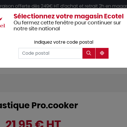
vraison offerte dès 249€ HT d’achat et retrait 2h en maga
Sélectionnez votre magasin Ecotel
Ou fermez cette fenêtre pour continuer sur
notre site national
Indiquez votre code postal
Vêtements
Hôtellerie
Mobilier
professionnels
stique Pro.cooker
21,95 € HT