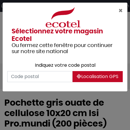
Panneau de gestion des cookies
Livraison offerte dès 249€ HT d’achat et retrait 2h en magasin
×
Sélectionnez votre magasin
Ecotel
Ou fermez cette fenêtre pour continuer
sur notre site national
Indiquez votre code postal
Tous les produits
Usage unique
Localisation GPS
Nappage
Pochettes serviette
Isi
Pochette gris ouate de
cellulose 10x20 cm Isi
Pro.mundi (200 pièces)