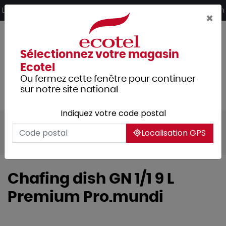
Panneau de gestion des cookies
Livraison offerte dès 249€ HT d’achat et retrait 2h en magasin
×
Sélectionnez votre magasin
Ecotel
Ou fermez cette fenêtre pour continuer
sur notre site national
Indiquez votre code postal
Tous les produits
Hôtellerie
Buffet
Localisation GPS
Chafing-dish et plaques réfrigérantes
Chafing dish GN 1/1 9 L
Premium Pro.mundi