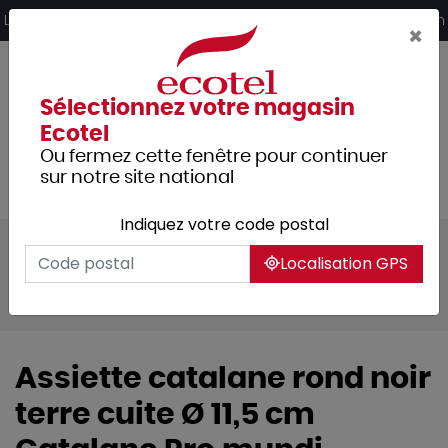
Panneau de gestion des cookies
Livraison offerte dès 249€ HT d’achat et retrait 2h en magasin
×
Sélectionnez votre magasin
Ecotel
Ou fermez cette fenêtre pour continuer
sur notre site national
Indiquez votre code postal
Tous les produits
Arts de la table
Localisation GPS
Vaisselle
Vaisselle culinaire
Assiettes catalanes, plats sabots
Assiette catalane rond noir
terre cuite Ø 11,5 cm