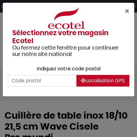
Panneau de gestion des cookies
Livraison offerte dès 249€ HT d’achat et retrait 2h en magasin
×
Sélectionnez votre magasin
Ecotel
Ou fermez cette fenêtre pour continuer
sur notre site national
Indiquez votre code postal
Tous les produits
Arts de la table
Localisation GPS
Couverts
Couverts de table
Wave ciselé
Cuillère de table inox 18/10
21,5 cm Wave Cisele