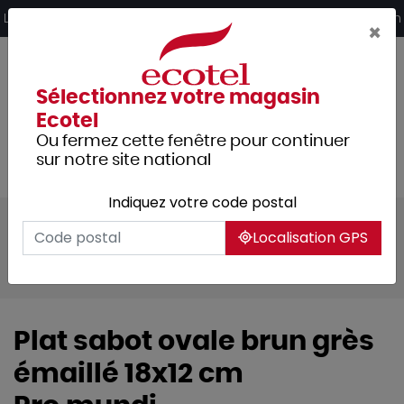
Panneau de gestion des cookies
Livraison offerte dès 249€ HT d’achat et retrait 2h en magasin
×
Sélectionnez votre magasin
Ecotel
Ou fermez cette fenêtre pour continuer
sur notre site national
Indiquez votre code postal
Tous les produits
Arts de la table
Localisation GPS
Vaisselle
Vaisselle culinaire
Assiettes catalanes, plats sabots
Plat sabot ovale brun grès
émaillé 18x12 cm