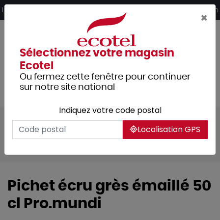
Panneau de gestion des cookies
Livraison offerte dès 249€ HT d’achat et retrait 2h en magasin
×
Sélectionnez votre magasin
Ecotel
Ou fermez cette fenêtre pour continuer
sur notre site national
Indiquez votre code postal
Tous les produits
Arts de la table
Localisation GPS
Verrerie
Carafes et pots
Pichets grès
Pichet écru grès émaillé 50
cl Pro.mundi