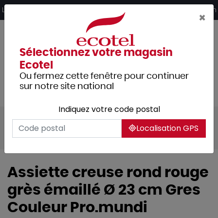
Panneau de gestion des cookies
Livraison offerte dès 249€ HT d’achat et retrait 2h en magasin
×
Sélectionnez votre magasin
Ecotel
Ou fermez cette fenêtre pour continuer
sur notre site national
Indiquez votre code postal
Tous les produits
Arts de la table
Localisation GPS
Vaisselle
Assiette creuse rond rouge
grès émaillé Ø 23 cm Gres
Couleur Pro.mundi