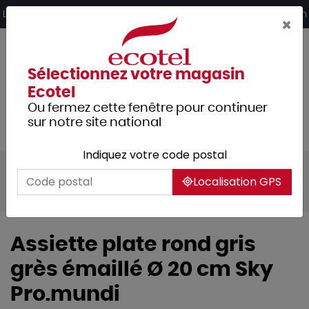
Panneau de gestion des cookies
Livraison offerte dès 249€ HT d’achat et retrait 2h en magasin
×
Sélectionnez votre magasin
Ecotel
Ou fermez cette fenêtre pour continuer
sur notre site national
Indiquez votre code postal
Tous les produits
Arts de la table
Localisation GPS
Vaisselle
Assiettes & services
Sky
Assiette plate rond gris
grès émaillé Ø 20 cm Sky
Pro.mundi