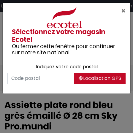
Panneau de gestion des cookies
Livraison offerte dès 249€ HT d’achat et retrait 2h en magasin
×
Sélectionnez votre magasin
Ecotel
Ou fermez cette fenêtre pour continuer
sur notre site national
Indiquez votre code postal
Tous les produits
Arts de la table
Localisation GPS
Vaisselle
Assiettes & services
Sky
Assiette plate rond bleu
grès émaillé Ø 28 cm Sky
Pro.mundi