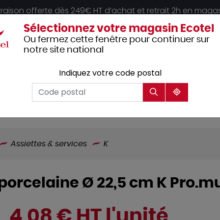
vraison offerte dès 249€ HT d’achat et retrait 2h en maga
Sélectionnez votre magasin Ecotel
Ou fermez cette fenêtre pour continuer sur
notre site national
Indiquez votre code postal
Vêtements
Hôtellerie
Mobilier
professionnels
Assiettes & services
K
 porcelaine Ø 22,5 cm K Pro.m
4,08 € HT l'unité