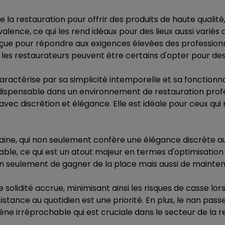
la restauration pour offrir des produits de haute qualité
olyvalence, ce qui les rend idéaux pour des lieux aussi var
nçue pour répondre aux exigences élevées des professionn
, les restaurateurs peuvent être certains d'opter pour des
caractérise par sa simplicité intemporelle et sa fonctionna
t indispensable dans un environnement de restauration pr
avec discrétion et élégance. Elle est idéale pour ceux qui
aine, qui non seulement confère une élégance discrète aux
ble, ce qui est un atout majeur en termes d'optimisatio
seulement de gagner de la place mais aussi de maintenir
e solidité accrue, minimisant ainsi les risques de casse lo
stance au quotidien est une priorité. En plus, le nan passe
ne irréprochable qui est cruciale dans le secteur de la r