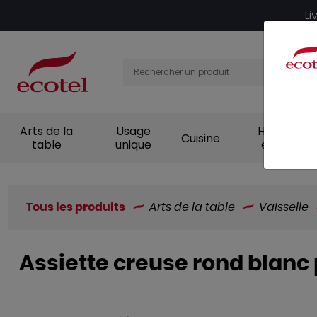
Panneau de gestion des cookies
Li
Arts de la
Usage
Hygiène et
Cuisine
table
unique
entretien
Tous les produits
Arts de la table
Vaisselle
Assiette creuse rond blanc