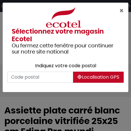
Panneau de gestion des cookies
Livraison offerte dès 249€ HT d’achat et retrait 2h en magasin
×
Sélectionnez votre magasin
Ecotel
Ou fermez cette fenêtre pour continuer
sur notre site national
Indiquez votre code postal
Tous les produits
Arts de la table
Localisation GPS
Vaisselle
Assiettes & services
Edina
Assiette plate carré blanc
porcelaine vitrifiée 25x25