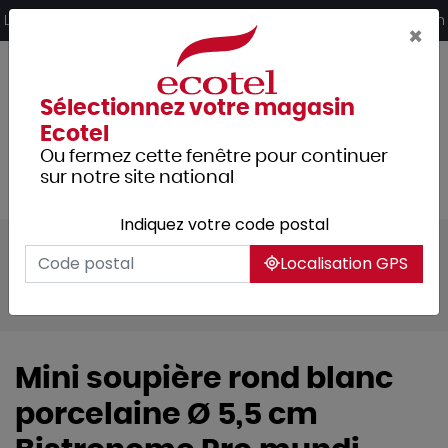
Panneau de gestion des cookies
Livraison offerte dès 249€ HT d’achat et retrait 2h en magasin
×
Sélectionnez votre magasin
Ecotel
Ou fermez cette fenêtre pour continuer
sur notre site national
Indiquez votre code postal
Tous les produits
Arts de la table
Localisation GPS
Vaisselle
Vaisselle culinaire
Soupières & bouillons
Mini soupière rond blanc
porcelaine Ø 5,5 cm