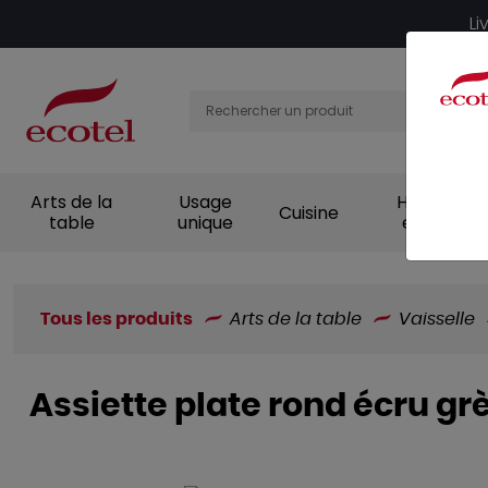
Panneau de gestion des cookies
Li
Arts de la
Usage
Hygiène et
Cuisine
table
unique
entretien
Tous les produits
Arts de la table
Vaisselle
Assiette plate rond écru gr