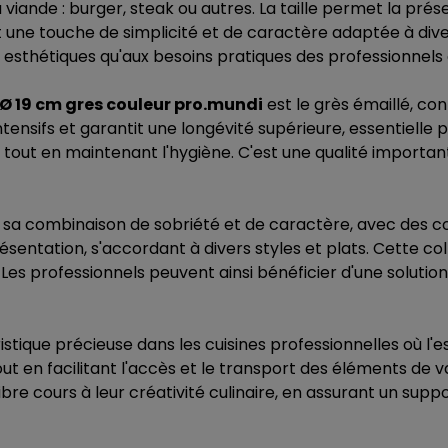
 viande : burger, steak ou autres. La taille permet la p
nt une touche de simplicité et de caractère adaptée à di
esthétiques qu'aux besoins pratiques des professionnels d
 Ø 19 cm gres couleur pro.mundi
est le grès émaillé, con
ntensifs et garantit une longévité supérieure, essentielle 
e tout en maintenant l'hygiène. C'est une qualité important
 sa combinaison de sobriété et de caractère, avec des coule
résentation, s'accordant à divers styles et plats. Cette c
Les professionnels peuvent ainsi bénéficier d'une solut
istique précieuse dans les cuisines professionnelles où l
t en facilitant l'accès et le transport des éléments de vai
libre cours à leur créativité culinaire, en assurant un su