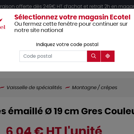
vraison offerte dès 249€ HT d’achat et retrait 2h en maga
Sélectionnez votre magasin Ecotel
Ou fermez cette fenêtre pour continuer sur
notre site national
Indiquez votre code postal
Vêtements
Hôtellerie
Mobilier
professionnels
Vaisselle de spécialités
Montagne / crêpes
ès émaillé Ø 19 cm Gres Coul
6,04 € HT l'unité