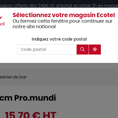
vraison offerte dès 249€ HT d’achat et retrait 2h en maga
Sélectionnez votre magasin Ecotel
Ou fermez cette fenêtre pour continuer sur
notre site national
Indiquez votre code postal
Vêtements
Hôtellerie
Mobilier
professionnels
tériel de bar
5 cm Pro.mundi
15,70 € HT