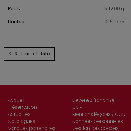
Poids
542.00 g
Hauteur
10.50 cm
Retour à la liste
Accueil
Devenez franchisé
Présentation
CGV
Actualités
Mentions légales / CGU
Catalogues
Données personnelles
Marques partenaires
Gestion des cookies