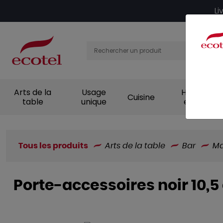
Panneau de gestion des cookies
Li
Arts de la
Usage
Hygiène et
Cuisine
table
unique
entretien
Tous les produits
Arts de la table
Bar
Ma
Porte-accessoires noir 10,