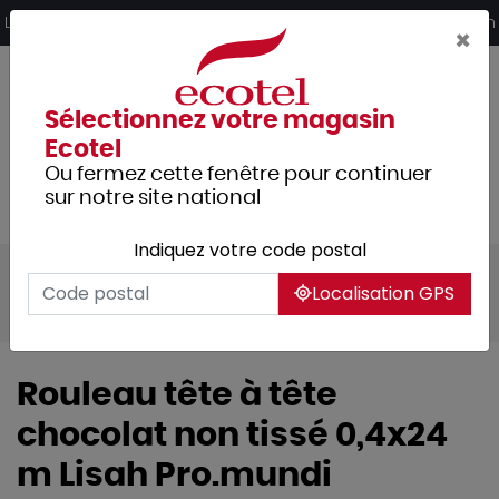
Panneau de gestion des cookies
Livraison offerte dès 249€ HT d’achat et retrait 2h en magasin
×
Sélectionnez votre magasin
Ecotel
Ou fermez cette fenêtre pour continuer
sur notre site national
Indiquez votre code postal
Tous les produits
Usage unique
Localisation GPS
Nappage
Tête à tête
Lisah
Rouleau tête à tête
chocolat non tissé 0,4x24
m Lisah Pro.mundi