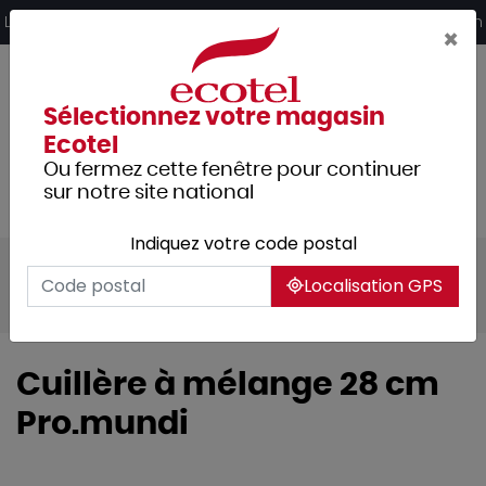
Panneau de gestion des cookies
Livraison offerte dès 249€ HT d’achat et retrait 2h en magasin
×
Sélectionnez votre magasin
Ecotel
Ou fermez cette fenêtre pour continuer
sur notre site national
Indiquez votre code postal
Tous les produits
Arts de la table
Bar
Localisation GPS
Shaker et matériel
Cuillère à mélange 28 cm
Pro.mundi