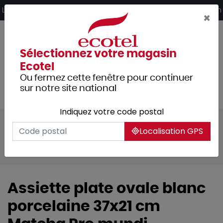
Panneau de gestion des cookies
Livraison offerte dès 249€ HT d’achat et retrait 2h en magasin
×
Sélectionnez votre magasin
Ecotel
Ou fermez cette fenêtre pour continuer
sur notre site national
Indiquez votre code postal
Tous les produits
Arts de la table
Localisation GPS
Vaisselle
Assiettes & services
Matcha
Assiette plate ovale blanc
porcelaine 37x21 cm