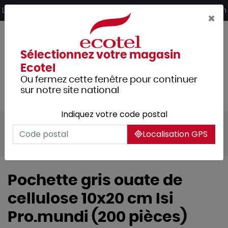
Panneau de gestion des cookies
Livraison offerte dès 249€ HT d’achat et retrait 2h en magasin
×
Sélectionnez votre magasin
Ecotel
Ou fermez cette fenêtre pour continuer
sur notre site national
Indiquez votre code postal
Tous les produits
Usage unique
Localisation GPS
Nappage
Pochettes serviette
Isi
Pochette gris ouate de
cellulose 10x20 cm Isi
Pro.mundi (200 pièces)