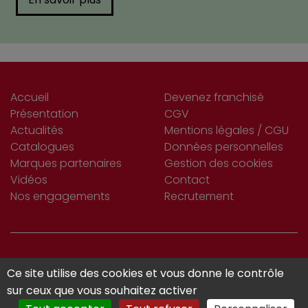
Accueil
Devenez franchisé
Présentation
CGV
Actualités
Mentions légales / CGU
Catalogues
Données personnelles
Marques partenaires
Gestion des cookies
Vidéos
Contact
Nos engagements
Recrutement
S’INSCRIRE
Ce site utilise des cookies et vous donne le contrôle
Je m'abonne
À LA NEWSLETTER
sur ceux que vous souhaitez activer