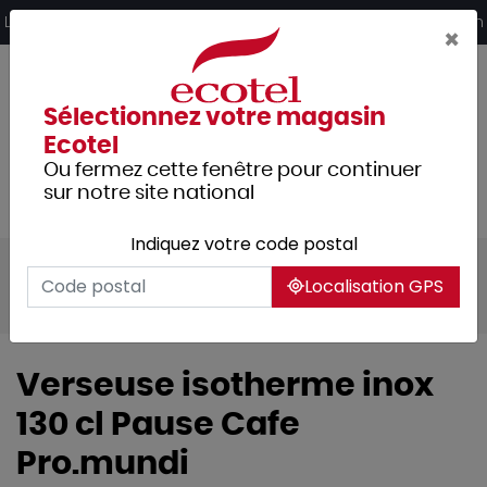
Panneau de gestion des cookies
Livraison offerte dès 249€ HT d’achat et retrait 2h en magasin
×
Sélectionnez votre magasin
Ecotel
Ou fermez cette fenêtre pour continuer
sur notre site national
Indiquez votre code postal
Tous les produits
Hôtellerie
Buffet
Localisation GPS
Pichets et verseuses isothermes
Verseuse isotherme inox
130 cl Pause Cafe
Pro.mundi