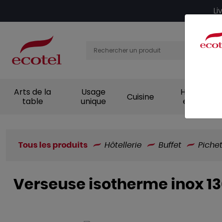
Panneau de gestion des cookies
Li
Arts de la
Usage
Hygiène et
Cuisine
table
unique
entretien
Tous les produits
Hôtellerie
Buffet
Piche
Verseuse isotherme inox 13