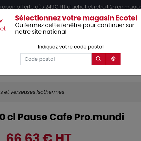
vraison offerte dès 249€ HT d’achat et retrait 2h en maga
Sélectionnez votre magasin Ecotel
Ou fermez cette fenêtre pour continuer sur
notre site national
Indiquez votre code postal
Vêtements
Hôtellerie
Mobilier
professionnels
ts et verseuses isothermes
0 cl Pause Cafe Pro.mundi
66,63 € HT