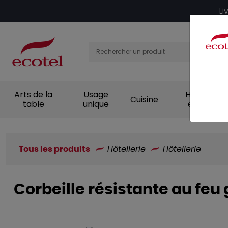
Panneau de gestion des cookies
Li
Arts de la
Usage
Hygiène et
Cuisine
table
unique
entretien
Tous les produits
Hôtellerie
Hôtellerie
Corbeille résistante au feu 