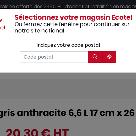
vraison offerte dès 249€ HT d’achat et retrait 2h en maga
Sélectionnez votre magasin Ecotel
Ou fermez cette fenêtre pour continuer sur
notre site national
Indiquez votre code postal
Vêtements
Hôtellerie
Mobilier
professionnels
gris anthracite 6,6 L 17 cm x 
20,30 € HT