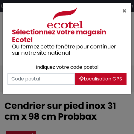
Panneau de gestion des cookies
Livraison offerte dès 249€ HT d’achat et retrait 2h en magasin
×
Sélectionnez votre magasin
Ecotel
Ou fermez cette fenêtre pour continuer
sur notre site national
Indiquez votre code postal
Tous les produits
Hygiène et entretien
Localisation GPS
Collecte des déchets
Collecteurs
Cendrier sur pied inox 31
cm x 98 cm Probbax