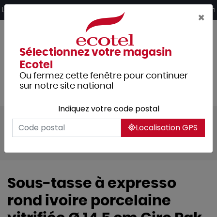
Panneau de gestion des cookies
Livraison offerte dès 249€ HT d’achat et retrait 2h en magasin
×
Sélectionnez votre magasin
Ecotel
Ou fermez cette fenêtre pour continuer
sur notre site national
Indiquez votre code postal
Tous les produits
Arts de la table
Localisation GPS
Vaisselle
Caféterie
Caféterie crème
Sous-tasse à expresso
rond ivoire porcelaine