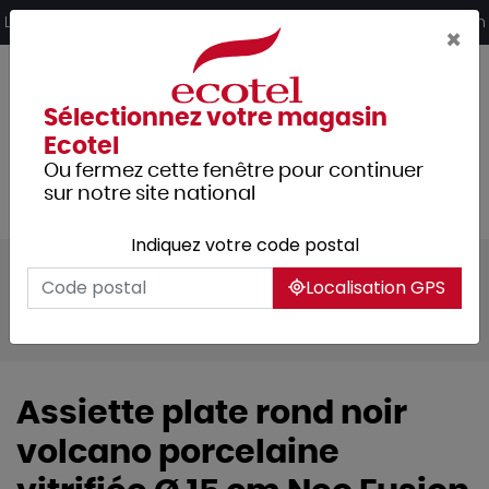
Panneau de gestion des cookies
Livraison offerte dès 249€ HT d’achat et retrait 2h en magasin
×
Sélectionnez votre magasin
Ecotel
Ou fermez cette fenêtre pour continuer
sur notre site national
Indiquez votre code postal
Tous les produits
Arts de la table
Localisation GPS
Vaisselle
Assiettes & services
Neo fusion
Assiette plate rond noir
volcano porcelaine