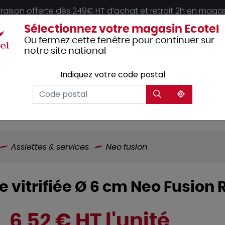
vraison offerte dès 249€ HT d’achat et retrait 2h en maga
Sélectionnez votre magasin Ecotel
Ou fermez cette fenêtre pour continuer sur
notre site national
Indiquez votre code postal
Vêtements
Hôtellerie
Mobilier
professionnels
Assiettes & services
Neo fusion
e vitrifiée Ø 6 cm Neo Fusion 
6,52 € HT l'unité