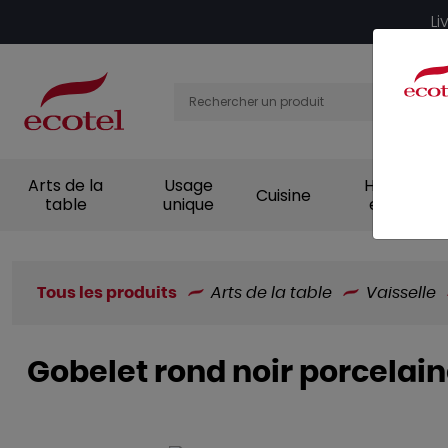
Panneau de gestion des cookies
Li
Arts de la
Usage
Hygiène et
Cuisine
table
unique
entretien
Tous les produits
Arts de la table
Vaisselle
Gobelet rond noir porcelain