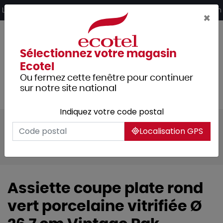
Panneau de gestion des cookies
Livraison offerte dès 249€ HT d’achat et retrait 2h en magasin
×
Sélectionnez votre magasin
Ecotel
Ou fermez cette fenêtre pour continuer
sur notre site national
Indiquez votre code postal
Tous les produits
Arts de la table
Localisation GPS
Vaisselle
Assiettes & services
Vintage
Assiette coupe plate rond
vert porcelaine vitrifiée Ø