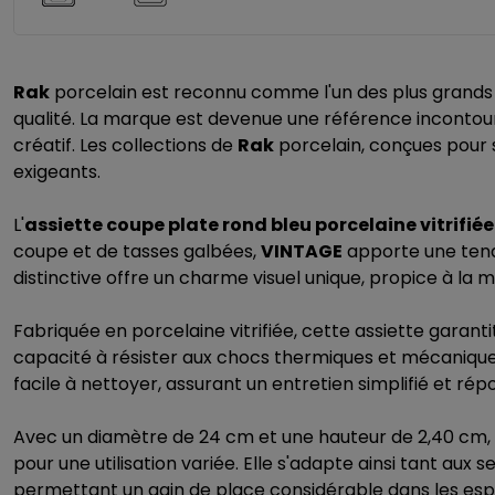
Rak
porcelain est reconnu comme l'un des plus grands 
qualité. La marque est devenue une référence incontourna
créatif. Les collections de
Rak
porcelain, conçues pour s
exigeants.
L'
assiette coupe plate rond bleu porcelaine vitrifié
coupe et de tasses galbées,
VINTAGE
apporte une tendr
distinctive offre un charme visuel unique, propice à la 
Fabriquée en porcelaine vitrifiée, cette assiette garan
capacité à résister aux chocs thermiques et mécaniques, 
facile à nettoyer, assurant un entretien simplifié et r
Avec un diamètre de 24 cm et une hauteur de 2,40 cm, l
pour une utilisation variée. Elle s'adapte ainsi tant au
permettant un gain de place considérable dans les esp