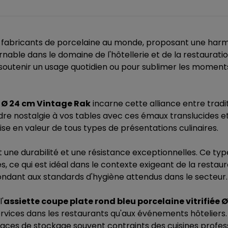
fabricants de porcelaine au monde, proposant une harmon
ble dans le domaine de l'hôtellerie et de la restauration,
outenir un usage quotidien ou pour sublimer les moments 
e Ø 24 cm Vintage Rak
incarne cette alliance entre trad
e nostalgie à vos tables avec ces émaux translucides et 
mise en valeur de tous types de présentations culinaires.
tit une durabilité et une résistance exceptionnelles. Ce t
ce qui est idéal dans le contexte exigeant de la restaurati
épondant aux standards d'hygiène attendus dans le secteur.
'
assiette coupe plate rond bleu porcelaine vitrifiée
x services dans les restaurants qu'aux événements hôtelie
aces de stockage souvent contraints des cuisines profess