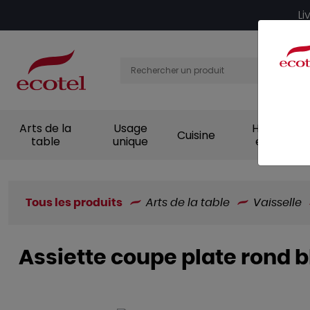
Panneau de gestion des cookies
Li
Arts de la
Usage
Hygiène et
Cuisine
table
unique
entretien
Tous les produits
Arts de la table
Vaisselle
Assiette coupe plate rond b