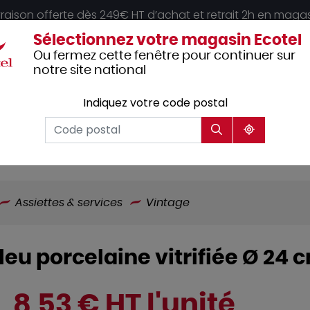
vraison offerte dès 249€ HT d’achat et retrait 2h en maga
Sélectionnez votre magasin Ecotel
Ou fermez cette fenêtre pour continuer sur
notre site national
Indiquez votre code postal
Vêtements
Hôtellerie
Mobilier
professionnels
Assiettes & services
Vintage
leu porcelaine vitrifiée Ø 24
8,53 € HT l'unité