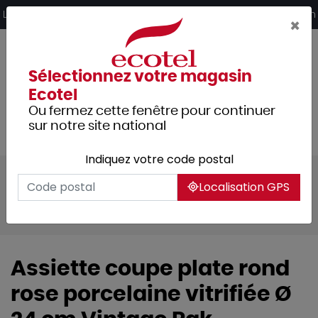
Panneau de gestion des cookies
Livraison offerte dès 249€ HT d’achat et retrait 2h en magasin
×
Sélectionnez votre magasin
Ecotel
Ou fermez cette fenêtre pour continuer
sur notre site national
Indiquez votre code postal
Tous les produits
Arts de la table
Localisation GPS
Vaisselle
Assiettes & services
Vintage
Assiette coupe plate rond
rose porcelaine vitrifiée Ø