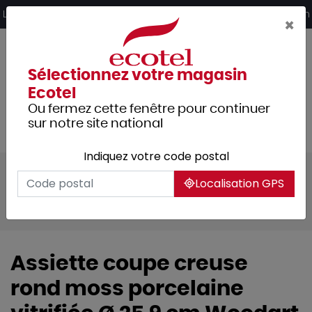
Panneau de gestion des cookies
Livraison offerte dès 249€ HT d’achat et retrait 2h en magasin
×
Sélectionnez votre magasin
Ecotel
Ou fermez cette fenêtre pour continuer
sur notre site national
Indiquez votre code postal
Tous les produits
Arts de la table
Localisation GPS
Vaisselle
Assiettes & services
Woodart
Assiette coupe creuse
rond moss porcelaine