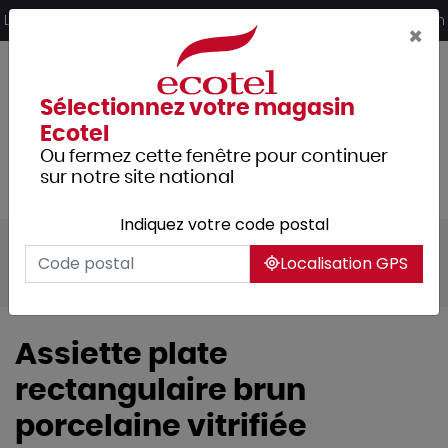
Panneau de gestion des cookies
Livraison offerte dès 249€ HT d’achat et retrait 2h en magasin
×
Sélectionnez votre magasin
Ecotel
Ou fermez cette fenêtre pour continuer
sur notre site national
Indiquez votre code postal
Tous les produits
Arts de la table
Localisation GPS
Vaisselle
Assiettes & services
Assiette plate
rectangulaire brun
porcelaine vitrifiée